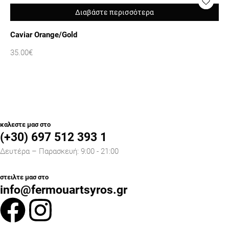
Διαβάστε περισσότερα
Caviar Orange/Gold
Ca
35.00
€
35
καλεστε μασ στο
(+30) 697 512 393 1
Δευτέρα – Παρασκευή: 9:00 - 21:00
στειλτε μασ στο
info@fermouartsyros.gr