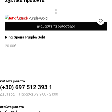
Σχετικά Προιόντα
Out of stock
O
Διαβάστε περισσότερα
Ring Speira Purple/Gold
Ri
20.00
€
20
καλεστε μασ στο
(+30) 697 512 393 1
Δευτέρα – Παρασκευή: 9:00 - 21:00
στειλτε μασ στο