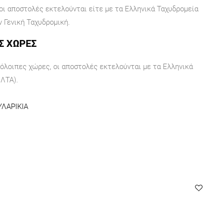
 οι αποστολές εκτελούνται είτε με τα Ελληνικά Ταχυδρομεία
ν Γενική Ταχυδρομική.
Σ ΧΩΡΕΣ
πόλοιπες χώρες, οι αποστολές εκτελούνται με τα Ελληνικά
ΕΛΤΑ).
ΥΛΑΡΙΚΙΑ
O
Ph
45