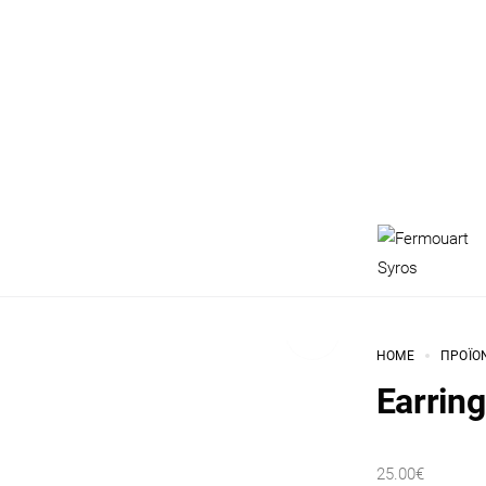
HOME
ΠΡΟΪΌ
Earrin
25.00
€