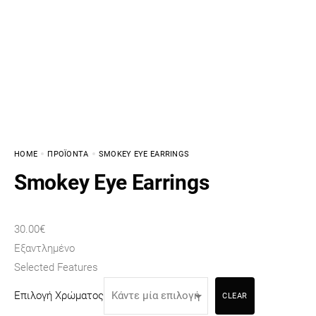
HOME
ΠΡΟΪΌΝΤΑ
SMOKEY EYE EARRINGS
Smokey Eye Earrings
30.00
€
Εξαντλημένο
Selected Features
Επιλογή Χρώματος
CLEAR