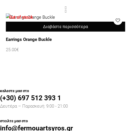
Out of stock
O
Διαβάστε περισσότερα
Earrings Orange Buckle
Dro
25.00
€
30
καλεστε μασ στο
(+30) 697 512 393 1
Δευτέρα – Παρασκευή: 9:00 - 21:00
στειλτε μασ στο
info@fermouartsyros.gr