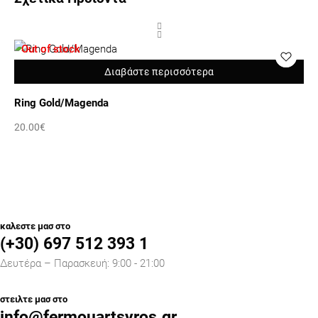
Out of stock
O
Διαβάστε περισσότερα
Ring Gold/Magenda
Ri
20.00
€
20
καλεστε μασ στο
(+30) 697 512 393 1
Δευτέρα – Παρασκευή: 9:00 - 21:00
στειλτε μασ στο
info@fermouartsyros.gr