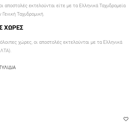
 οι αποστολές εκτελούνται είτε με τα Ελληνικά Ταχυδρομεία
ν Γενική Ταχυδρομική.
Σ ΧΩΡΕΣ
πόλοιπες χώρες, οι αποστολές εκτελούνται με τα Ελληνικά
ΕΛΤΑ).
ΤΥΛΙΔΙΑ
O
Ri
20