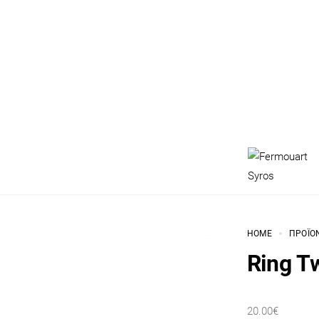
HOME
ΠΡΟΪΌ
Ring Tw
20.00
€