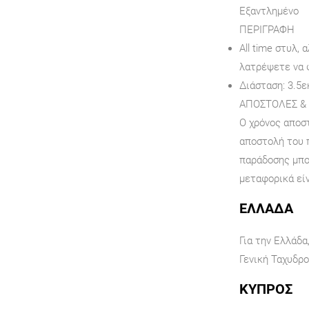
Εξαντλημένο
ΠΕΡΙΓΡΑΦΉ
All time στυλ, 
λατρέψετε να 
Διάσταση: 3.5ε
ΑΠΟΣΤΟΛΕΣ &
Ο χρόνος αποστ
αποστολή του 
παράδοσης μπο
μεταφορικά είν
ΕΛΛΑΔΑ
Για την Ελλάδα
Γενική Ταχυδρο
ΚΥΠΡΟΣ