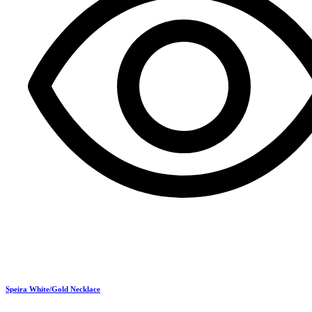
Speira White/Gold Necklace